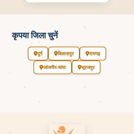
कृपया जिला चुनें
दुर्ग
बिलासपुर
रायगढ़
जांजगीर-चांपा
सूरजपुर