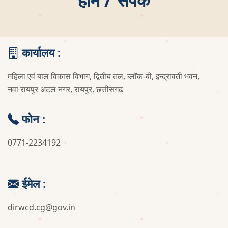
विज्ञापन
भर्ती
कार्यालय :
उपयोगकर्ता मैनुअल
संपर्क
महिला एवं बाल विकास विभाग, द्वितीय तल, ब्लॉक-बी, इन्द्रावती भवन,
नवा रायपुर अटल नगर, रायपुर, छत्तीसगढ़
फोन :
0771-2234192
ईमेल :
dirwcd.cg@gov.in